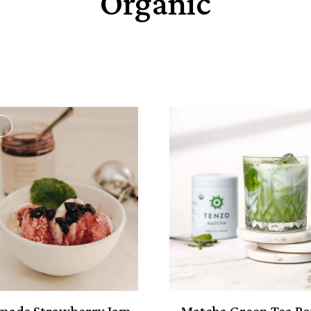
Organic
ade Strawberry Jam
Matcha Green Tea P