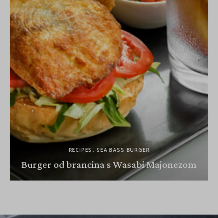
RECIPES
SEA BASS BURGER
Burger od brancina s Wasabi Majonezom