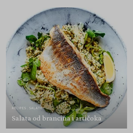
RECIPES
SALATE
Salata od brancina i artičoka