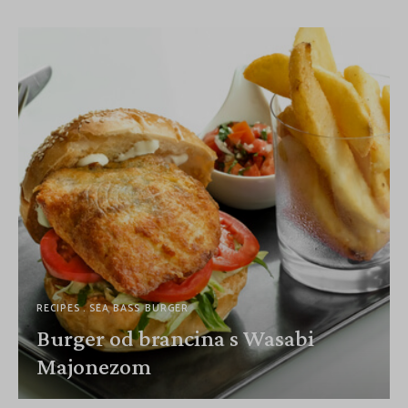
RECIPES
SEA BASS BURGER
Burger od brancina s Wasabi
Majonezom