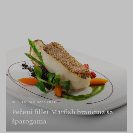
RECIPES
SEA BASS FILLET
Pečeni fillet Marfish brancina sa
šparogama