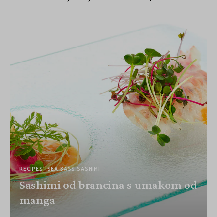
RECIPES
SEA BASS SASHIMI
Sashimi od brancina s umakom od
manga