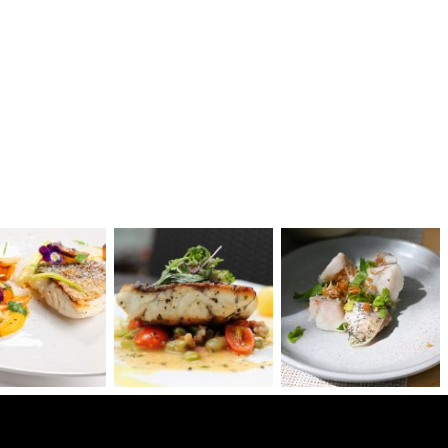
Nemoj propustiti nove
recepte!
Pridružite se tisućama pretplatnika i primajte naše
najbolje recepte svaki tjedan!
Slažem se s Pravilima za korištenje podataka