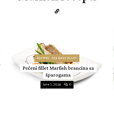
RECIPES
SEA BASS FILLET
Pečeni fillet Marfish brancina sa
šparogama
June 7, 2024
0