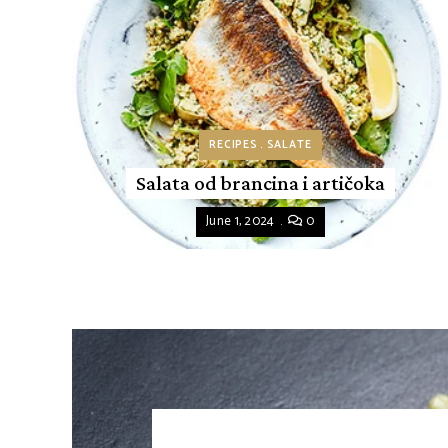
RECIPES
SALATE
Salata od brancina i artičoka
June 1, 2024
0