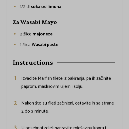
1/2
dl
soka od limuna
Za Wasabi Mayo
2
žlice
majoneze
1
žlica
Wasabi paste
Instructions
Izvadite Marfish filete iz pakiranja, pa ih začinite
paprom, maslinovim uljem i solju.
Nakon što su fileti začinjeni, ostavite ih sa strane
2 do 3 minute.
U posebnoj zdjeli napravite mješavinu kopra i