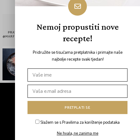
Nemoj propustiti nove
PRATITE NAS
recepte!
@MARFISHSEABASS
Pridružite se tisućama pretplatnika i primajte naše
najbolje recepte svaki tjedan!
Copyright © 2024 MARFISH
by iqdigital
Pretraži Recepte
Marfish Kuharice
Slažem se s Pravilima za korištenje podataka
Politika Privatnosti
Marfish.hr
Ne hvala, ne zanima me