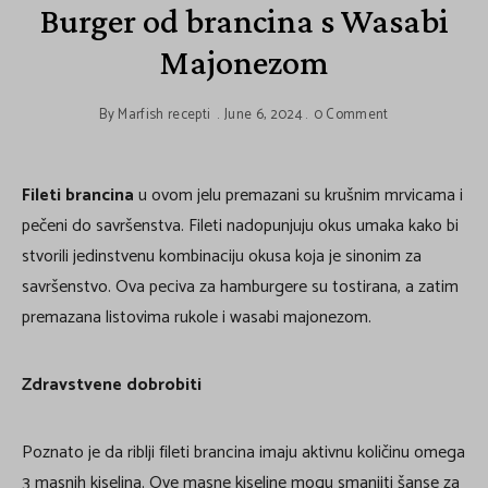
Burger od brancina s Wasabi
Majonezom
By
Marfish recepti
June 6, 2024
0 Comment
Fileti brancina
u ovom jelu premazani su krušnim mrvicama i
pečeni do savršenstva. Fileti nadopunjuju okus umaka kako bi
stvorili jedinstvenu kombinaciju okusa koja je sinonim za
savršenstvo. Ova peciva za hamburgere su tostirana, a zatim
premazana listovima rukole i wasabi majonezom.
Zdravstvene dobrobiti
Poznato je da riblji fileti brancina imaju aktivnu količinu omega
3 masnih kiselina. Ove masne kiseline mogu smanjiti šanse za