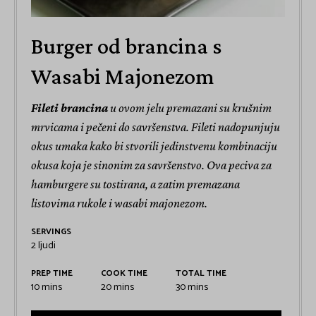
Burger od brancina s
Wasabi Majonezom
Fileti brancina
u ovom jelu premazani su krušnim
mrvicama i pečeni do savršenstva. Fileti nadopunjuju
okus umaka kako bi stvorili jedinstvenu kombinaciju
okusa koja je sinonim za savršenstvo. Ova peciva za
hamburgere su tostirana, a zatim premazana
listovima rukole i wasabi majonezom.
SERVINGS
2
ljudi
PREP TIME
COOK TIME
TOTAL TIME
10
mins
20
mins
30
mins