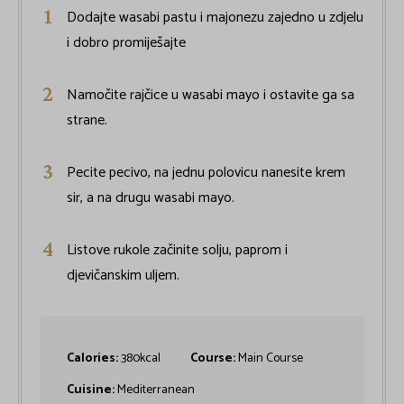
Dodajte wasabi pastu i majonezu zajedno u zdjelu
i dobro promiješajte
Namočite rajčice u wasabi mayo i ostavite ga sa
strane.
Pecite pecivo, na jednu polovicu nanesite krem ​​
sir, a na drugu wasabi mayo.
Listove rukole začinite solju, paprom i
djevičanskim uljem.
Calories:
380
kcal
Course:
Main Course
Cuisine:
Mediterranean