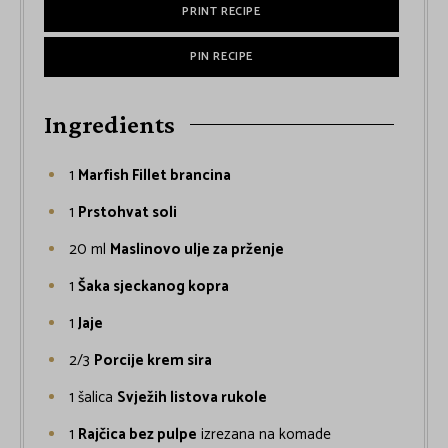
PRINT RECIPE
PIN RECIPE
Ingredients
1
Marfish Fillet brancina
1
Prstohvat soli
20
ml
Maslinovo ulje za prženje
1
Šaka sjeckanog kopra
1
Jaje
2/3
Porcije krem sira
1
šalica
Svježih listova rukole
1
Rajčica bez pulpe
izrezana na komade